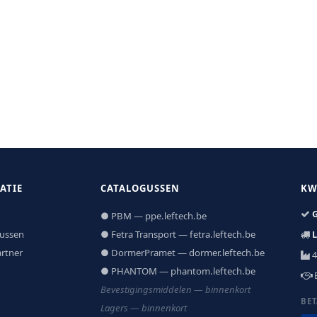
ATIE
CATALOGUSSEN
KW
G
● PBM — ppe.leftech.be
ussen
● Fetra Transport — fetra.leftech.be
L
rtner
● DormerPramet — dormer.leftech.be
4
● PHANTOM — phantom.leftech.be
Bevestigingsmiddelen — binnenkort
BE
Lagers — binnenkort