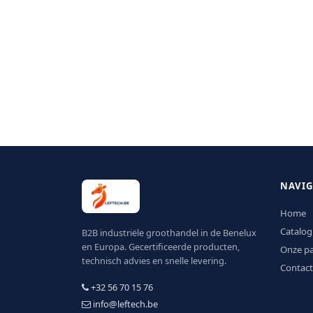
NAVIG
Home
Catalog
B2B industriële groothandel in de Benelux
en Europa. Gecertificeerde producten,
Onze pa
technisch advies en snelle levering.
Contact
+32 56 70 15 76
info@leftech.be