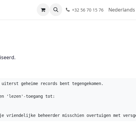
Nederlands 
+32 56 70 15 76
iseerd.
 uiterst geheime records bent tegengekomen.

n 'lezen'-toegang tot:

je vriendelijke beheerder misschien overtuigen met versg