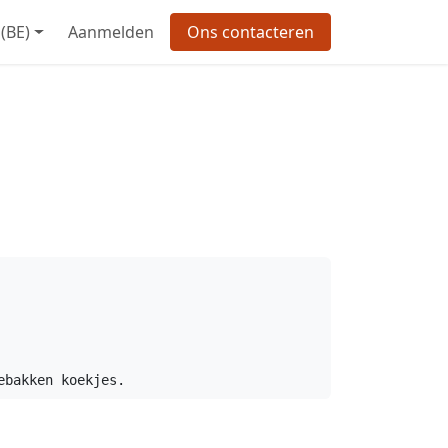
(BE)
Aanmelden
Ons contacteren
ebakken koekjes.