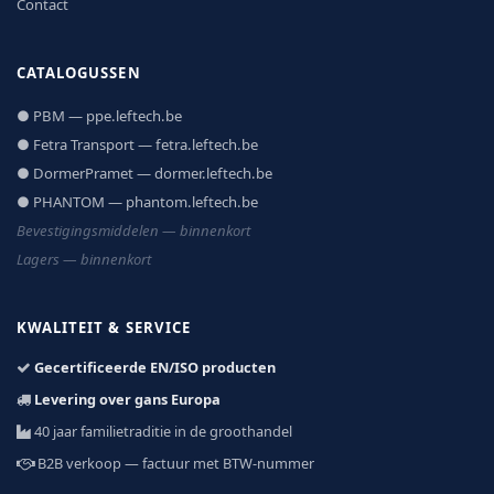
Contact
CATALOGUSSEN
● PBM — ppe.leftech.be
● Fetra Transport — fetra.leftech.be
● DormerPramet — dormer.leftech.be
● PHANTOM — phantom.leftech.be
Bevestigingsmiddelen — binnenkort
Lagers — binnenkort
KWALITEIT & SERVICE
Gecertificeerde EN/ISO producten
Levering over gans Europa
40 jaar familietraditie in de groothandel
B2B verkoop — factuur met BTW-nummer