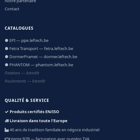
Notre partenaire
Contact
CATALOGUES
● EPI — ppe.leftech.be
● Fetra Transport — fetra.leftech.be
● DormerPramet — dormer.leftech.be
● PHANTOM — phantom.leftech.be
Fixations — bientôt
Roulements — bientôt
QUALITÉ & SERVICE
Produits certifiés EN/ISO
Livraison dans toute l'Europe
40 ans de tradition familiale en négoce industriel
Vente B2B — facturation avec numéro TVA