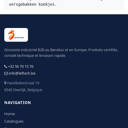
versgebakken koekjes.
Grossiste industriel B2B au Benelux et en Europe. Produits certifiés,
conseil technique et livraison rapide.
+32 56 70 15 76
info@leftech.be
Harelbekestraat 19
8540 Deerlijk, Belgique
NAVIGATION
Home
Catalogues